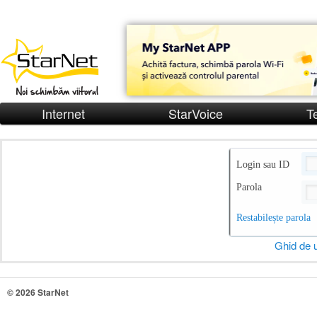
Internet
StarVoice
T
Login sau ID
Parola
Restabilește parola
Ghid de u
© 2026 StarNet