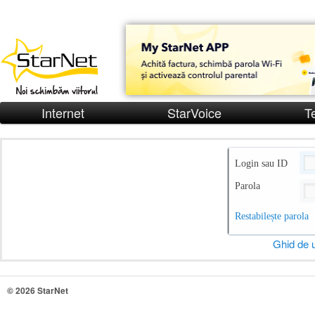
Internet
StarVoice
T
Login sau ID
Parola
Restabilește parola
Ghid de u
© 2026 StarNet