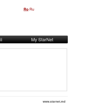
Ro
Ru
ii
My StarNet
www.starnet.md